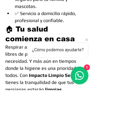
mascotas.
✅ Servicio a domicilio rápido, 
profesional y confiable.
🏠 Tu salud 
comienza en casa
Respirar aire limpio y vivir en espacios 
¿Cómo podemos ayudarte?
libres de polvo no es un lujo, es una 
necesidad. Y más aún en tiempos 
1
donde la higiene es una prioridad para 
todos. Con 
Impacto Limpio Servicios
, 
tienes la tranquilidad de que tus 
persianas estarán 
limpias, 
desinfectadas y como nuevas
, sin 
correr el riesgo de dañarlas.
📞 ¡Agenda tu cita hoy!
No esperes a que el polvo y la 
suciedad afecten tu bienestar. 