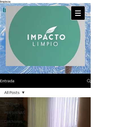
limpieza
Impacto Limpio Servicios
Entrada
All Posts
All Posts
PERSIANAS
Colchones