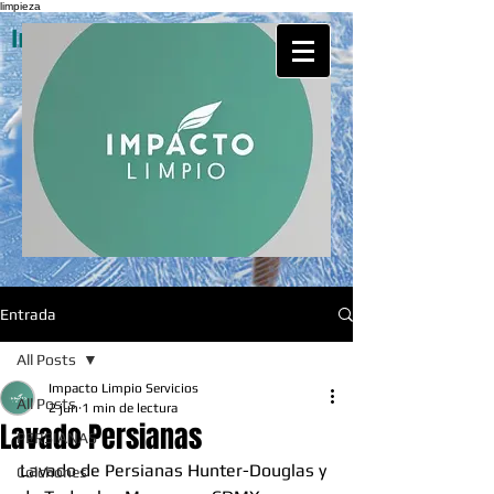
limpieza
Impacto Limpio Servicios
Entrada
All Posts
Impacto Limpio Servicios
All Posts
2 jun
1 min de lectura
Lavado Persianas
PERSIANAS
Lavado de Persianas Hunter-Douglas y 
Colchones