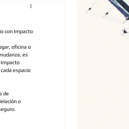
io con Impacto 
ar, oficina o 
 mudanza, es 
n Impacto 
 cada espacio 
s de 
lación o 
seguro.