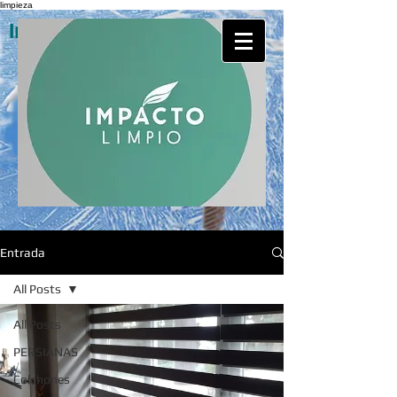
limpieza
Impacto Limpio Servicios
Entrada
All Posts
All Posts
PERSIANAS
Colchones