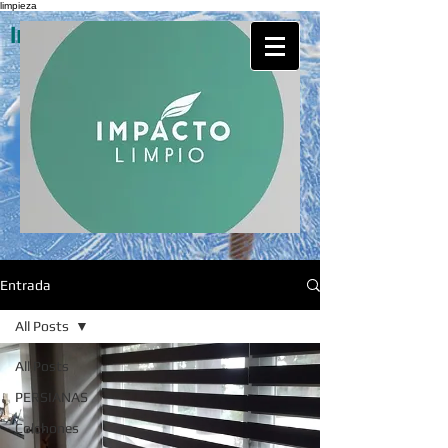
limpieza
Impacto Limpio Servicios
Entrada
All Posts
All Posts
PERSIANAS
Colchones