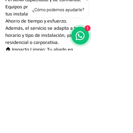
Equipos profesionales que no dañan 
¿Cómo podemos ayudarte?
tus instalaciones.
Ahorro de tiempo y esfuerzo.
Además, el servicio se adapta a tu 
1
horario y tipo de instalación, ya sea 
residencial o corporativa.
🏠 Impacto Limpio: Tu aliado en 
limpieza especializada
En Impacto Limpio Servicios 
entendemos que cada detalle cuenta. 
Nuestro compromiso va más allá de 
limpiar; buscamos mejorar tu 
bienestar, cuidar tu salud y embellecer 
tus espacios.
✨ ¡Contáctanos hoy y renueva el 
ambiente de tu hogar u oficina con 
unas persianas impecables!