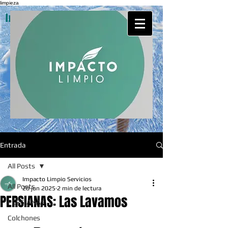
limpieza
Impacto Limpio Servicios
Entrada
All Posts
Impacto Limpio Servicios
All Posts
20 jun 2025
2 min de lectura
PERSIANAS: Las Lavamos
PERSIANAS
Colchones