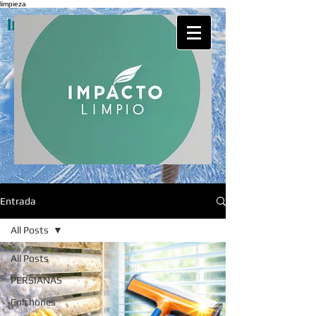
limpieza
Impacto Limpio Servicios
Entrada
All Posts
All Posts
PERSIANAS
Colchones