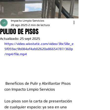
Impacto Limpio Servicios
28 ago 2025
2 min de lectura
PULIDO DE PISOS
Actualizado:
25 sept 2025
https://video.wixstatic.com/video/3bc58e_e
5f059ac9b084af4ab02620a86654787/360p
/mp4/file.mp4
 Beneficios de Pulir y Abrillantar Pisos 
con Impacto Limpio Servicios
Los pisos son la carta de presentación 
de cualquier espacio: ya sea en una 