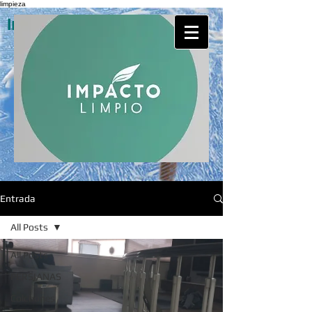
limpieza
Impacto Limpio Servicios
Entrada
All Posts
All Posts
PERSIANAS
Colchones